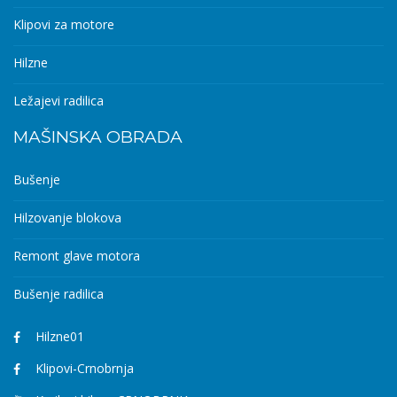
Klipovi za motore
Hilzne
Ležajevi radilica
MAŠINSKA OBRADA
Bušenje
Hilzovanje blokova
Remont glave motora
Bušenje radilica
Hilzne01
Klipovi-Crnobrnja