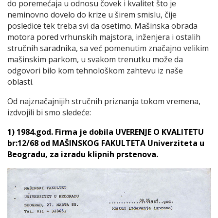
do poremećaja u odnosu čovek i kvalitet što je
neminovno dovelo do krize u širem smislu, čije
posledice tek treba svi da osetimo. Mašinska obrada
motora pored vrhunskih majstora, inženjera i ostalih
stručnih saradnika, sa već pomenutim značajno velikim
mašinskim parkom, u svakom trenutku može da
odgovori bilo kom tehnološkom zahtevu iz naše
oblasti.
Od najznačajnijih stručnih priznanja tokom vremena,
izdvojili bi smo sledeće:
1) 1984.god. Firma je dobila UVERENJE O KVALITETU
br:12/68 od MAŠINSKOG FAKULTETA Univerziteta u
Beogradu, za izradu klipnih prstenova.