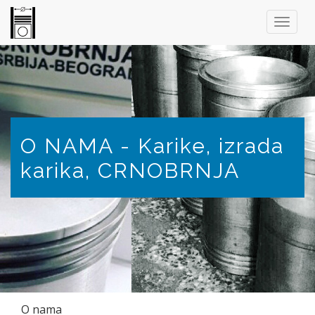
O NAMA - Karike, izrada
karika, CRNOBRNJA
O nama