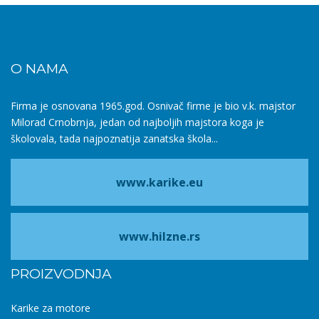
O NAMA
Firma je osnovana 1965.god. Osnivač firme je bio v.k. majstor
Milorad Crnobrnja, jedan od najboljih majstora koga je
školovala, tada najpoznatija zanatska škola...
www.karike.eu
www.hilzne.rs
PROIZVODNJA
Karike za motore