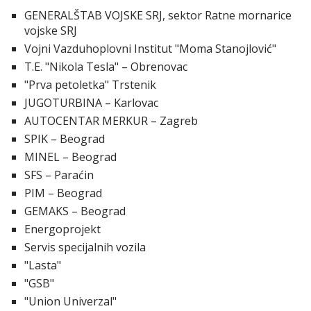
GENERALŠTAB VOJSKE SRJ, sektor Ratne mornarice
vojske SRJ
Vojni Vazduhoplovni Institut "Moma Stanojlović"
T.E. "Nikola Tesla" – Obrenovac
"Prva petoletka" Trstenik
JUGOTURBINA – Karlovac
AUTOCENTAR MERKUR – Zagreb
SPIK – Beograd
MINEL – Beograd
SFS – Paraćin
PIM – Beograd
GEMAKS – Beograd
Energoprojekt
Servis specijalnih vozila
"Lasta"
"GSB"
"Union Univerzal"