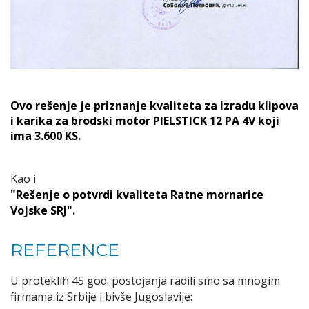
Ovo rešenje je priznanje kvaliteta za izradu klipova
i karika za brodski motor PIELSTICK 12 PA 4V koji
ima 3.600 KS.
Kao i
"Rešenje o potvrdi kvaliteta Ratne mornarice
Vojske SRJ".
REFERENCE
U proteklih 45 god. postojanja radili smo sa mnogim
firmama iz Srbije i bivše Jugoslavije: