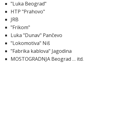
"Luka Beograd"
HTP "Prahovo"
JRB
"Frikom"
Luka "Dunav" Pančevo
"Lokomotiva" Niš
"Fabrika kablova" Jagodina
MOSTOGRADNJA Beograd … itd.