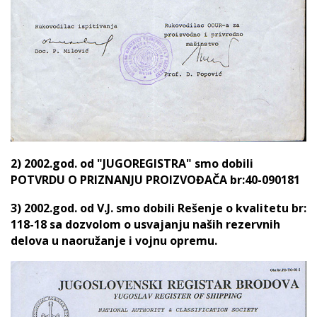
2) 2002.god. od "JUGOREGISTRA" smo dobili
POTVRDU O PRIZNANJU PROIZVOĐAČA br:40-090181
3) 2002.god. od V.J. smo dobili Rešenje o kvalitetu br:
118-18 sa dozvolom o usvajanju naših rezervnih
delova u naoružanje i vojnu opremu.