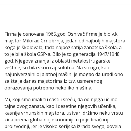
Firma je osnovana 1965.god. Osnivač firme je bio v.k.
majstor Milorad Crnobrnja, jedan od najboljih majstora
koga je školovala, tada najpoznatija zanatska škola, a
to je bila škola GSP-a. Bilo je to generacija 1947/1948
god. Njegova znanja iz oblasti metalostrugarske
veštine, su bila skoro apsolutna. Na strugu, kao
najuniverzalnijoj alatnoj mašini je mogao da uradi ono
za šta je danas majstorima iz tzv. usmerenog
obrazovanja potrebno nekoliko mašina.
Mi, koji smo imali tu časti i sreću, da od njega učimo
tajne ovog zanata, kao i desetine njegovih učenika,
kasnije vrhunskih majstora, ustvari držimo neku vrstu
zida prema globalnoj ekonomiji, u pojedinačnoj
proizvodnji, jer je visoko serijska izrada svega, dovela