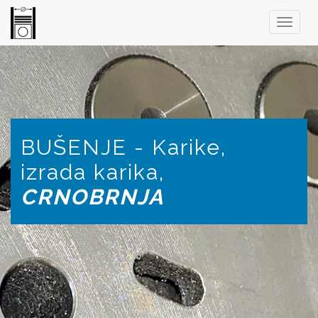
BUŠENJE - Karike,
izrada karika,
CRNOBRNJA