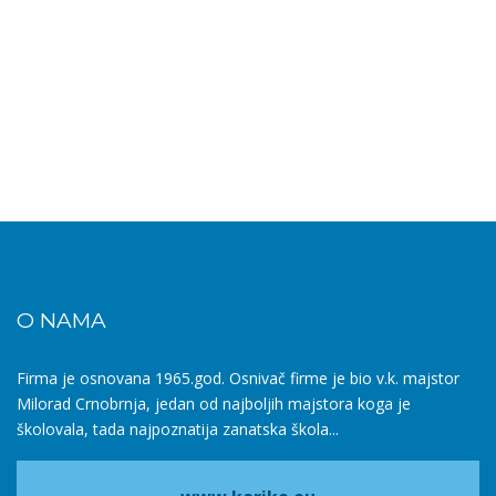
O NAMA
Firma je osnovana 1965.god. Osnivač firme je bio v.k. majstor
Milorad Crnobrnja, jedan od najboljih majstora koga je
školovala, tada najpoznatija zanatska škola...