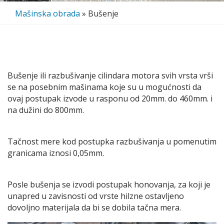
Mašinska obrada
»
Bušenje
Bušenje ili razbušivanje cilindara motora svih vrsta vrši
se na posebnim mašinama koje su u mogućnosti da
ovaj postupak izvode u rasponu od 20mm. do 460mm. i
na dužini do 800mm.
Tačnost mere kod postupka razbušivanja u pomenutim
granicama iznosi 0,05mm.
Posle bušenja se izvodi postupak honovanja, za koji je
unapred u zavisnosti od vrste hilzne ostavljeno
dovoljno materijala da bi se dobila tačna mera.