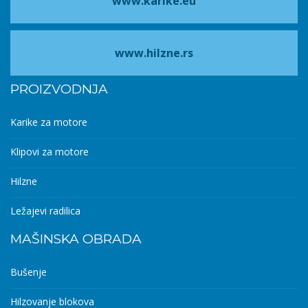
www.karike.eu
www.hilzne.rs
PROIZVODNJA
Karike za motore
Klipovi za motore
Hilzne
Ležajevi radilica
MAŠINSKA OBRADA
Bušenje
Hilzovanje blokova