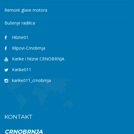
Remont glave motora
Bušenje radilica
Hilzne01
Klipovi-Crnobrnja
Karike i hilzne CRNOBRNJA
Karike011
karike011_crnobrnja
KONTAKT
CRNOBRNJA