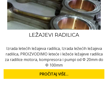
LEŽAJEVI RADILICA
Izrada letećih ležajeva radilica, Izrada ležećih ležajeva
radilica, PROIZVODIMO leteće i ležeće ležajeve radilica
za radilice motora, kompresora i pumpi od Ф 20mm do
Ф 100mm
PROČITAJ VIŠE...