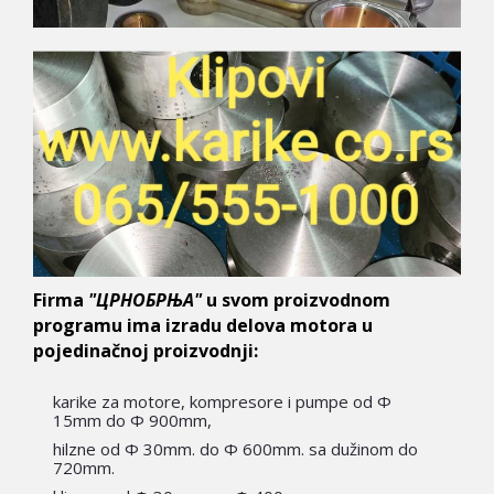
Firma
"ЦРНОБРЊА"
u svom proizvodnom
programu ima izradu delova motora u
pojedinačnoj proizvodnji:
karike za motorе, kompresorе i pumpе od Ф
15mm do Ф 900mm,
hilzne od Ф 30mm. do Ф 600mm. sa dužinom do
720mm.