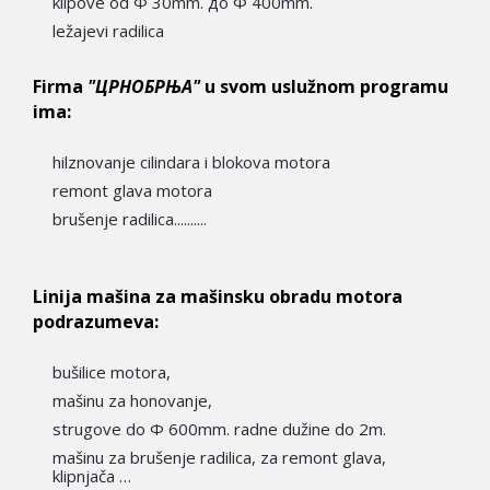
klipove od Ф 30mm. до Ф 400mm.
ležajevi radilica
Firma
"ЦРНОБРЊА"
u svom uslužnom programu
ima:
hilznovanje cilindara i blokova motora
remont glava motora
brušenje radilica..........
Linija mašina za mašinsku obradu motora
podrazumeva:
bušilice motora,
mašinu za honovanje,
strugove do Ф 600mm. radne dužine do 2m.
mašinu za brušenje radilica, za remont glava,
klipnjača …