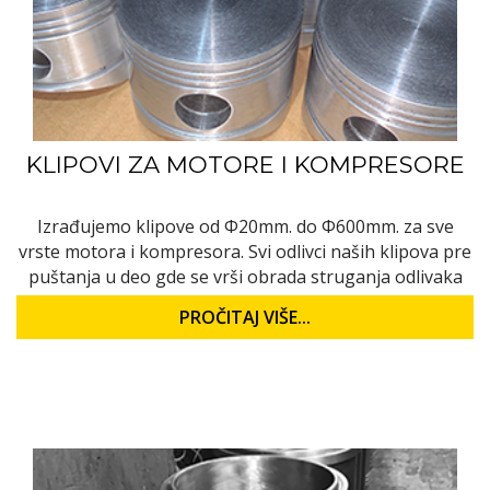
KLIPOVI ZA MOTORE I KOMPRESORE
Izrađujemo klipove od Ф20mm. dо Ф600mm. za sve
vrste motora i kompresora. Svi odlivci naših klipova pre
puštanja u deo gde se vrši obrada struganja odlivaka
PROČITAJ VIŠE...