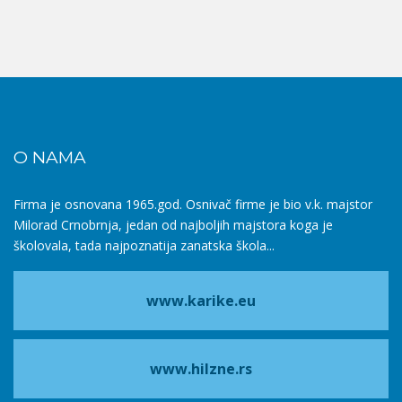
O NAMA
Firma je osnovana 1965.god. Osnivač firme je bio v.k. majstor
Milorad Crnobrnja, jedan od najboljih majstora koga je
školovala, tada najpoznatija zanatska škola...
www.karike.eu
www.hilzne.rs