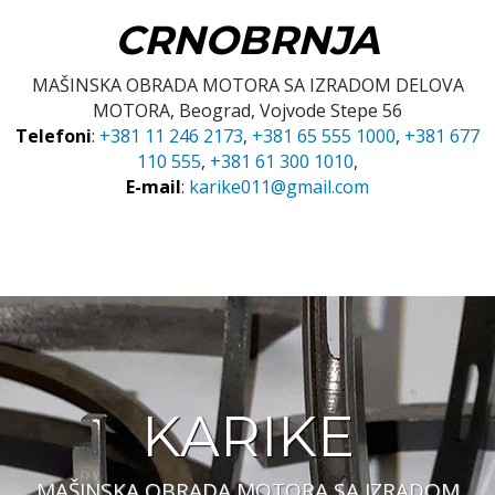
CRNOBRNJA
MAŠINSKA OBRADA MOTORA SA IZRADOM DELOVA
MOTORA, Beograd, Vojvode Stepe 56
Telefoni
:
+381 11 246 2173
,
+381 65 555 1000
,
+381 677
110 555
,
+381 61 300 1010
,
E-mail
:
karike011@gmail.com 
KARIKE
MAŠINSKA OBRADA MOTORA SA IZRADOM