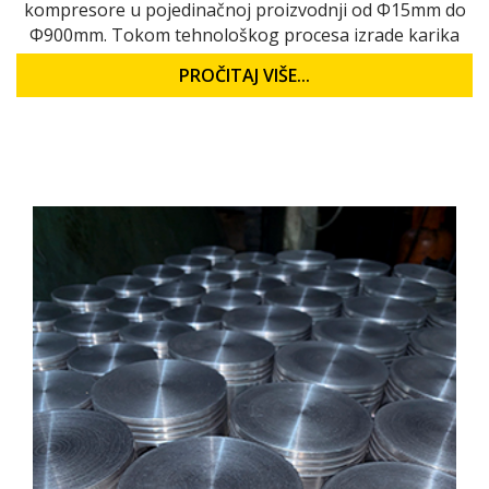
kompresore u pojedinačnoj proizvodnji od Ф15mm do
Ф900mm. Tokom tehnološkog procesa izrade karika
PROČITAJ VIŠE...