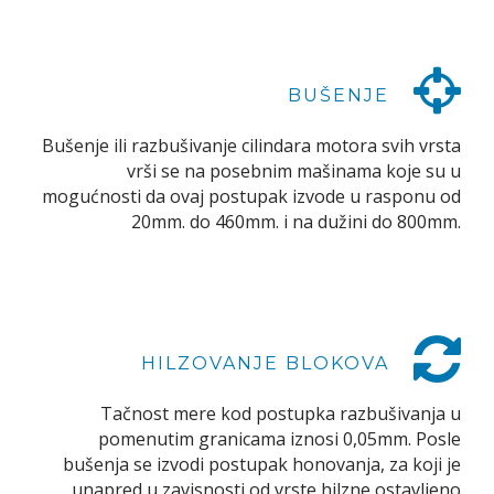
BUŠENJE
Bušenje ili razbušivanje cilindara motora svih vrsta
vrši se na posebnim mašinama koje su u
mogućnosti da ovaj postupak izvode u rasponu od
20mm. do 460mm. i na dužini do 800mm.
HILZOVANJE BLOKOVA
Tačnost mere kod postupka razbušivanja u
pomenutim granicama iznosi 0,05mm. Posle
bušenja se izvodi postupak honovanja, za koji je
unapred u zavisnosti od vrste hilzne ostavljeno